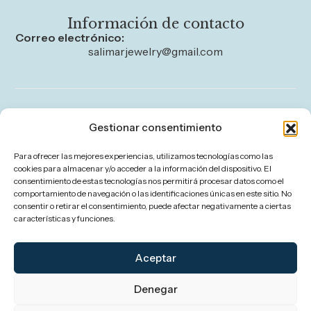
Información de contacto
Correo electrónico:
salimarjewelry@gmail.com
Legal
Gestionar consentimiento
Aviso legal
Para ofrecer las mejores experiencias, utilizamos tecnologías como las
Política de privacidad
cookies para almacenar y/o acceder a la información del dispositivo. El
consentimiento de estas tecnologías nos permitirá procesar datos como el
Política de cookies (UE)
comportamiento de navegación o las identificaciones únicas en este sitio. No
consentir o retirar el consentimiento, puede afectar negativamente a ciertas
Política de envíos y devoluciones
características y funciones.
Accesibilidad
Aceptar
Denegar