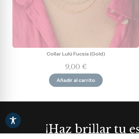
Collar Lulú Fucsia (Gold)
9,00
€
Añadir al carrito