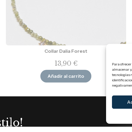
Collar Dalia Forest
13,90
€
Para ofrecer
almacenar y/
tecnologías 
Añadir al carrito
identificacio
negativament
A