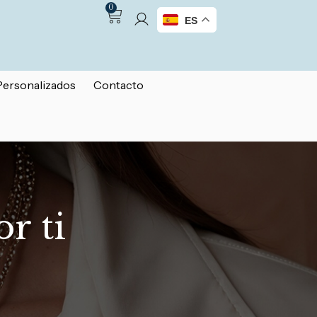
0
ES
Personalizados
Contacto
r ti