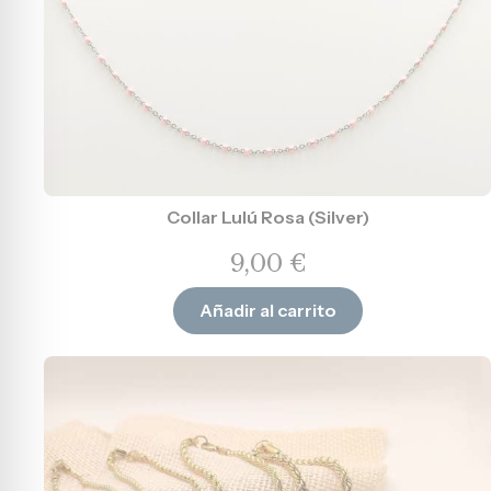
Collar Lulú Rosa (Silver)
9,00
€
Añadir al carrito