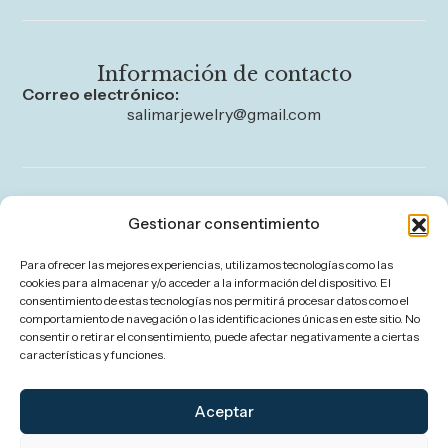
Información de contacto
Correo electrónico:
salimarjewelry@gmail.com
Legal
Gestionar consentimiento
Aviso legal
Para ofrecer las mejores experiencias, utilizamos tecnologías como las
Política de privacidad
cookies para almacenar y/o acceder a la información del dispositivo. El
consentimiento de estas tecnologías nos permitirá procesar datos como el
Política de cookies (UE)
comportamiento de navegación o las identificaciones únicas en este sitio. No
consentir o retirar el consentimiento, puede afectar negativamente a ciertas
Política de envíos y devoluciones
características y funciones.
Accesibilidad
Aceptar