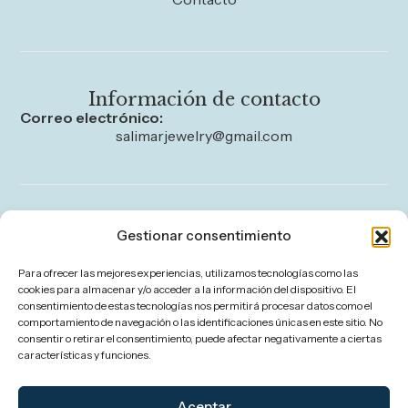
Información de contacto
Correo electrónico:
salimarjewelry@gmail.com
Legal
Gestionar consentimiento
Aviso legal
Para ofrecer las mejores experiencias, utilizamos tecnologías como las
Política de privacidad
cookies para almacenar y/o acceder a la información del dispositivo. El
consentimiento de estas tecnologías nos permitirá procesar datos como el
Política de cookies (UE)
comportamiento de navegación o las identificaciones únicas en este sitio. No
consentir o retirar el consentimiento, puede afectar negativamente a ciertas
Política de envíos y devoluciones
características y funciones.
Accesibilidad
Aceptar