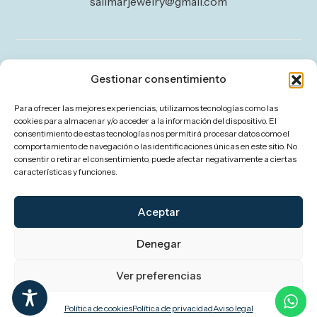
salimarjewelry@gmail.com
Legal
Gestionar consentimiento
Aviso legal
Para ofrecer las mejores experiencias, utilizamos tecnologías como las
Política de privacidad
cookies para almacenar y/o acceder a la información del dispositivo. El
consentimiento de estas tecnologías nos permitirá procesar datos como el
Política de cookies (UE)
comportamiento de navegación o las identificaciones únicas en este sitio. No
consentir o retirar el consentimiento, puede afectar negativamente a ciertas
Política de envíos y devoluciones
características y funciones.
Accesibilidad
Aceptar
Denegar
Ver preferencias
Política de cookies
Política de privacidad
Aviso legal