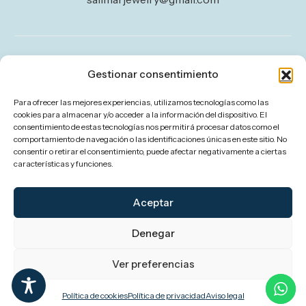
Legal
Gestionar consentimiento
Aviso legal
Para ofrecer las mejores experiencias, utilizamos tecnologías como las
Política de privacidad
cookies para almacenar y/o acceder a la información del dispositivo. El
consentimiento de estas tecnologías nos permitirá procesar datos como el
Política de cookies (UE)
comportamiento de navegación o las identificaciones únicas en este sitio. No
consentir o retirar el consentimiento, puede afectar negativamente a ciertas
Política de envíos y devoluciones
características y funciones.
Accesibilidad
Aceptar
Denegar
Ver preferencias
Política de cookies
Política de privacidad
Aviso legal