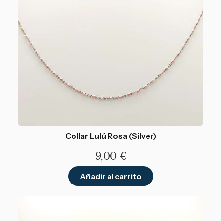
Collar Lulú Rosa (Silver)
9,00
€
Añadir al carrito