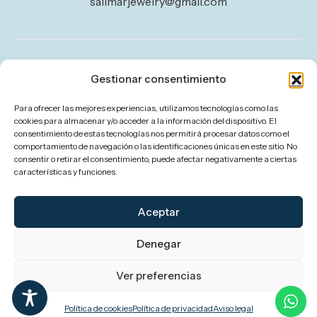
salimarjewelry@gmail.com
Legal
Gestionar consentimiento
Aviso legal
Para ofrecer las mejores experiencias, utilizamos tecnologías como las
Política de privacidad
cookies para almacenar y/o acceder a la información del dispositivo. El
consentimiento de estas tecnologías nos permitirá procesar datos como el
Política de cookies (UE)
comportamiento de navegación o las identificaciones únicas en este sitio. No
consentir o retirar el consentimiento, puede afectar negativamente a ciertas
Política de envíos y devoluciones
características y funciones.
Accesibilidad
Aceptar
Denegar
Ver preferencias
Política de cookies
Política de privacidad
Aviso legal