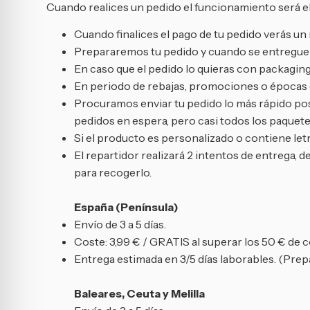
Cuando realices un pedido el funcionamiento será el
Cuando finalices el pago de tu pedido verás 
Prepararemos tu pedido y cuando se entregue a
En caso que el pedido lo quieras con packaging
En periodo de rebajas, promociones o épocas de
Procuramos enviar tu pedido lo más rápido posi
pedidos en espera, pero casi todos los paquetes
Si el producto es personalizado o contiene letr
El repartidor realizará 2 intentos de entrega, d
para recogerlo.
España (Península)
Envío de 3 a 5 días.
Coste: 3,99 € / GRATIS al superar los 50 € de 
Entrega estimada en 3/5 días laborables. (Prepa
Baleares, Ceuta y Melilla