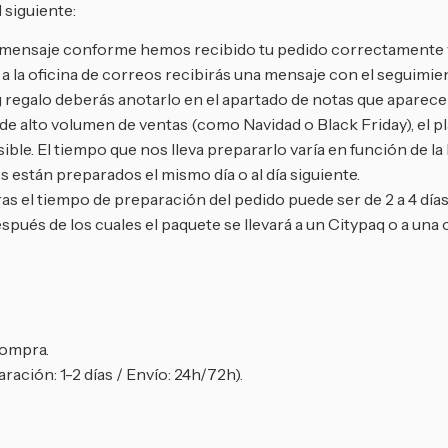
 siguiente:
un mensaje conforme hemos recibido tu pedido correctamente 
 la oficina de correos recibirás una mensaje con el seguimien
 regalo deberás anotarlo en el apartado de notas que aparece e
 alto volumen de ventas (como Navidad o Black Friday), el pla
ble. El tiempo que nos lleva prepararlo varía en función de la
 están preparados el mismo día o al día siguiente.
as el tiempo de preparación del pedido puede ser de 2 a 4 días
espués de los cuales el paquete se llevará a un Citypaq o a una 
compra.
ración: 1-2 días / Envío: 24h/72h).