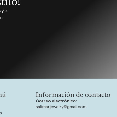
tilo!
y la
in
nú
Información de contacto
Correo electrónico:
salimarjewelry@gmail.com
os