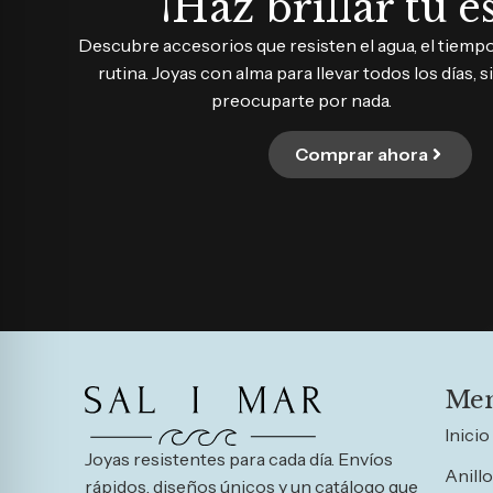
¡Haz brillar tu es
Descubre accesorios que resisten el agua, el tiempo 
rutina. Joyas con alma para llevar todos los días, s
preocuparte por nada.
Comprar ahora
Me
Inicio
Joyas resistentes para cada día. Envíos
Anill
rápidos, diseños únicos y un catálogo que