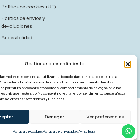
Política de cookies (UE)
Política de envíos y
devoluciones
Accesibilidad
Gestionar consentimiento
 las mejores experiencias, utilizamos tecnologías como las cookies para
o acceder a la información del dispositivo. El consentimiento de estas
nos permitirá procesar datos como el comportamiento de navegación o las
nes únicas en este sitio. No consentir o retirar el consentimiento, puede afectar
e a ciertas características y funciones.
ceptar
Denegar
Ver preferencias
Política de cookies
Política de privacidad
Aviso legal