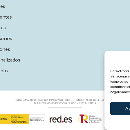
res
entes
ras
orios
ones
nalizados
acto
Para ofrecer
almacenar y/
tecnologías 
identificacio
negativament
A