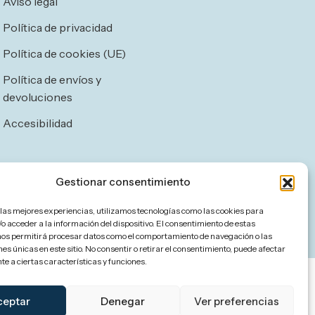
Aviso legal
Política de privacidad
Política de cookies (UE)
Política de envíos y
devoluciones
Accesibilidad
Gestionar consentimiento
 las mejores experiencias, utilizamos tecnologías como las cookies para
o acceder a la información del dispositivo. El consentimiento de estas
nos permitirá procesar datos como el comportamiento de navegación o las
nes únicas en este sitio. No consentir o retirar el consentimiento, puede afectar
e a ciertas características y funciones.
ceptar
Denegar
Ver preferencias