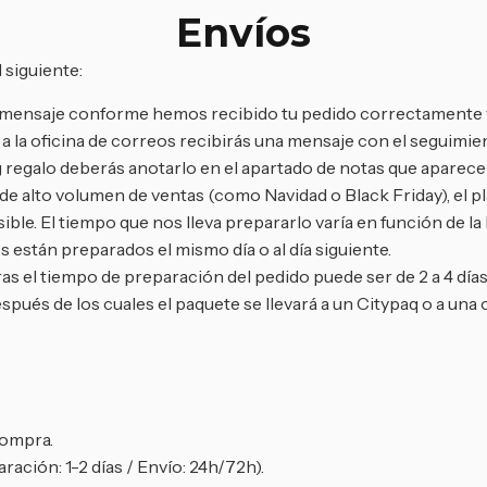
Envíos
 siguiente:
un mensaje conforme hemos recibido tu pedido correctamente 
 la oficina de correos recibirás una mensaje con el seguimien
 regalo deberás anotarlo en el apartado de notas que aparece e
 alto volumen de ventas (como Navidad o Black Friday), el pla
ble. El tiempo que nos lleva prepararlo varía en función de la
 están preparados el mismo día o al día siguiente.
as el tiempo de preparación del pedido puede ser de 2 a 4 días
espués de los cuales el paquete se llevará a un Citypaq o a una 
compra.
ración: 1-2 días / Envío: 24h/72h).