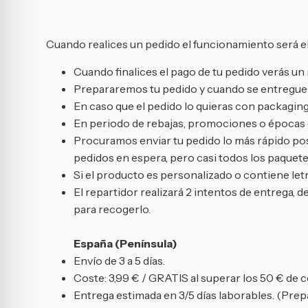
Cuando realices un pedido el funcionamiento será el
Cuando finalices el pago de tu pedido verás 
Prepararemos tu pedido y cuando se entregue a
En caso que el pedido lo quieras con packaging
En periodo de rebajas, promociones o épocas de
Procuramos enviar tu pedido lo más rápido posi
pedidos en espera, pero casi todos los paquetes
Si el producto es personalizado o contiene letr
El repartidor realizará 2 intentos de entrega, d
para recogerlo.
España (Península)
Envío de 3 a 5 días.
Coste: 3,99 € / GRATIS al superar los 50 € de 
Entrega estimada en 3/5 días laborables. (Prepa