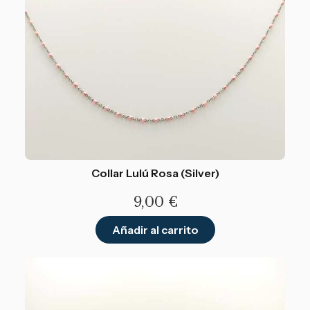
Collar Lulú Rosa (Silver)
9,00
€
Añadir al carrito