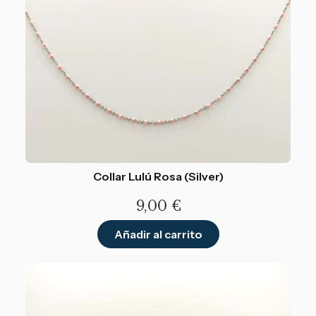
Collar Lulú Rosa (Silver)
9,00
€
Añadir al carrito