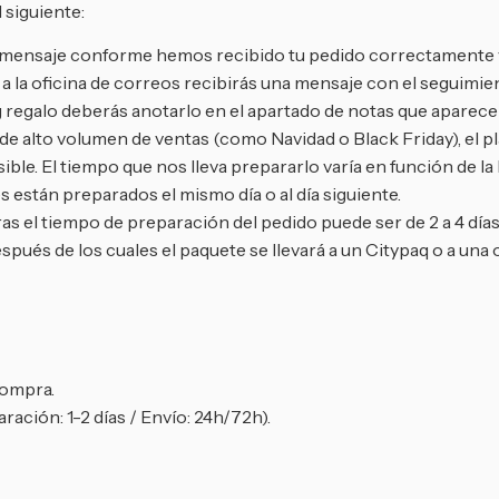
 siguiente:
un mensaje conforme hemos recibido tu pedido correctamente 
 la oficina de correos recibirás una mensaje con el seguimien
 regalo deberás anotarlo en el apartado de notas que aparece e
 alto volumen de ventas (como Navidad o Black Friday), el pla
ble. El tiempo que nos lleva prepararlo varía en función de la
 están preparados el mismo día o al día siguiente.
as el tiempo de preparación del pedido puede ser de 2 a 4 días
espués de los cuales el paquete se llevará a un Citypaq o a una 
compra.
ración: 1-2 días / Envío: 24h/72h).