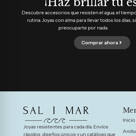
¡Haz brillar tu es
Descubre accesorios que resisten el agua, el tiempo 
rutina. Joyas con alma para llevar todos los días, s
preocuparte por nada.
Comprar ahora
Me
Inicio
Joyas resistentes para cada día. Envíos
Anill
rápidos, diseños únicos y un catálogo que