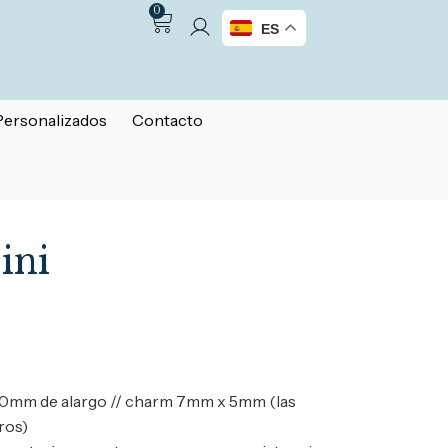
0
ES
Personalizados
Contacto
ini
50mm de alargo // charm 7mm x 5mm (las
ros)