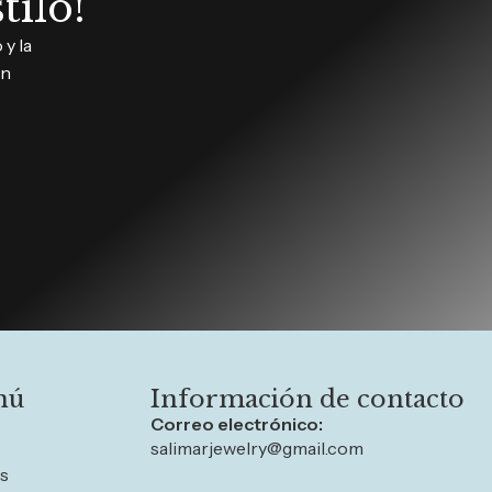
tilo!
y la
in
nú
Información de contacto
Correo electrónico:
salimarjewelry@gmail.com
os