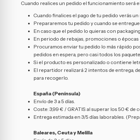
Cuando realices un pedido el funcionamiento será el
Cuando finalices el pago de tu pedido verás 
Prepararemos tu pedido y cuando se entregue a
En caso que el pedido lo quieras con packaging
En periodo de rebajas, promociones o épocas de
Procuramos enviar tu pedido lo más rápido posi
pedidos en espera, pero casi todos los paquetes
Si el producto es personalizado o contiene letr
El repartidor realizará 2 intentos de entrega, d
para recogerlo.
España (Península)
Envío de 3 a 5 días.
Coste: 3,99 € / GRATIS al superar los 50 € de 
Entrega estimada en 3/5 días laborables. (Prepa
Baleares, Ceuta y Melilla