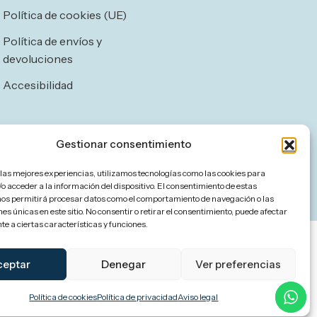
Política de cookies (UE)
Política de envíos y
devoluciones
Accesibilidad
Gestionar consentimiento
 las mejores experiencias, utilizamos tecnologías como las cookies para
o acceder a la información del dispositivo. El consentimiento de estas
nos permitirá procesar datos como el comportamiento de navegación o las
nes únicas en este sitio. No consentir o retirar el consentimiento, puede afectar
e a ciertas características y funciones.
ceptar
Denegar
Ver preferencias
Política de cookies
Política de privacidad
Aviso legal