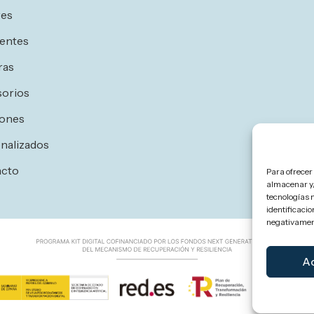
res
entes
ras
orios
ones
nalizados
acto
Para ofrecer
almacenar y/
tecnologías 
identificacio
negativament
A