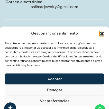
Correo electrónico:
salimarjewelry@gmail.com
Legal
Gestionar consentimiento
Aviso legal
Para ofrecer las mejores experiencias, utilizamos tecnologías como las
Política de privacidad
cookies para almacenar y/o acceder a la información del dispositivo. El
consentimiento de estas tecnologías nos permitirá procesar datos como el
Política de cookies (UE)
comportamiento de navegación o las identificaciones únicas en este sitio. No
consentir o retirar el consentimiento, puede afectar negativamente a ciertas
Política de envíos y devoluciones
características y funciones.
Accesibilidad
Aceptar
Denegar
Ver preferencias