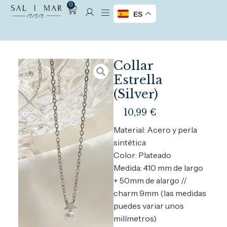
0
ES
Collar
Estrella
(Silver)
10,99
€
Material: Acero y perla
sintética
Color: Plateado
Medida: 410 mm de largo
+ 50mm de alargo //
charm 9mm (las medidas
puedes variar unos
milímetros)