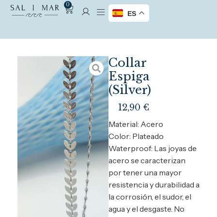
0
ES
Collar
Espiga
(Silver)
12,90
€
Material: Acero
Color: Plateado
Waterproof: Las joyas de
acero se caracterizan
por tener una mayor
resistencia y durabilidad a
la corrosión, el sudor, el
agua y el desgaste. No