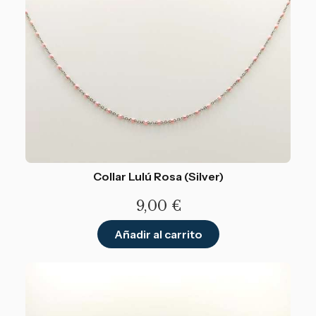
Collar Lulú Rosa (Silver)
9,00
€
Añadir al carrito