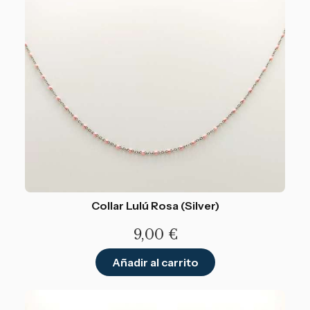
Collar Lulú Rosa (Silver)
9,00
€
Añadir al carrito