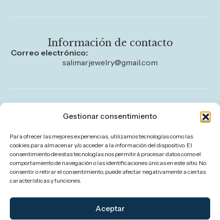
Información de contacto
Correo electrónico:
salimarjewelry@gmail.com
Legal
Gestionar consentimiento
Aviso legal
Para ofrecer las mejores experiencias, utilizamos tecnologías como las
Política de privacidad
cookies para almacenar y/o acceder a la información del dispositivo. El
consentimiento de estas tecnologías nos permitirá procesar datos como el
Política de cookies (UE)
comportamiento de navegación o las identificaciones únicas en este sitio. No
consentir o retirar el consentimiento, puede afectar negativamente a ciertas
Política de envíos y devoluciones
características y funciones.
Accesibilidad
Aceptar