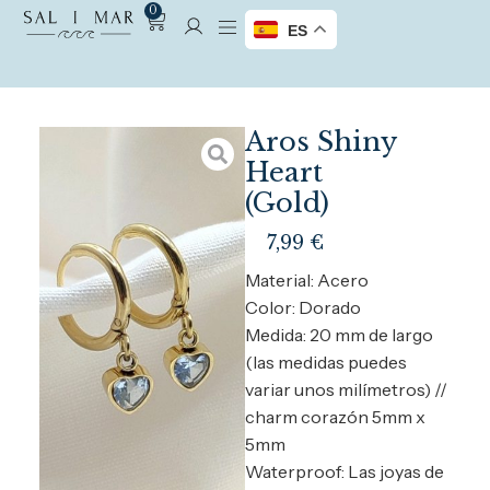
0
ES
Aros Shiny
Heart
(Gold)
7,99
€
Material: Acero
Color: Dorado
Medida: 20 mm de largo
(las medidas puedes
variar unos milímetros) //
charm corazón 5mm x
5mm
Waterproof: Las joyas de