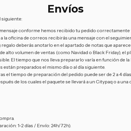
Envíos
 siguiente:
un mensaje conforme hemos recibido tu pedido correctamente 
 la oficina de correos recibirás una mensaje con el seguimien
 regalo deberás anotarlo en el apartado de notas que aparece e
 alto volumen de ventas (como Navidad o Black Friday), el pla
ble. El tiempo que nos lleva prepararlo varía en función de la
 están preparados el mismo día o al día siguiente.
as el tiempo de preparación del pedido puede ser de 2 a 4 días
espués de los cuales el paquete se llevará a un Citypaq o a una 
compra.
ración: 1-2 días / Envío: 24h/72h).