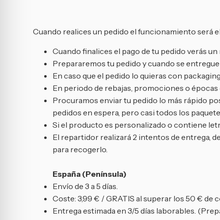
Cuando realices un pedido el funcionamiento será el
Cuando finalices el pago de tu pedido verás 
Prepararemos tu pedido y cuando se entregue a
En caso que el pedido lo quieras con packaging
En periodo de rebajas, promociones o épocas de
Procuramos enviar tu pedido lo más rápido posi
pedidos en espera, pero casi todos los paquetes
Si el producto es personalizado o contiene letr
El repartidor realizará 2 intentos de entrega, d
para recogerlo.
España (Península)
Envío de 3 a 5 días.
Coste: 3,99 € / GRATIS al superar los 50 € de 
Entrega estimada en 3/5 días laborables. (Prepa