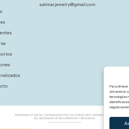
salimarjewelry@gmail.com
os
res
entes
ras
orios
ones
nalizados
acto
Para ofrecer
almacenar y/
tecnologías 
identificacio
negativament
A