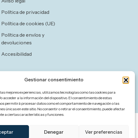
Aviso legal
Política de privacidad
Política de cookies (UE)
Política de envíos y
devoluciones
Accesibilidad
Gestionar consentimiento
 las mejores experiencias, utilizamos tecnologías como las cookies para
o acceder a la información del dispositivo. El consentimiento de estas
nos permitirá procesar datos como el comportamiento de navegación o las
nes únicas en este sitio. No consentir o retirar el consentimiento, puede afectar
e a ciertas características y funciones.
ceptar
Denegar
Ver preferencias