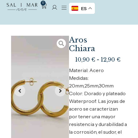
0
ES
Aros
Chiara
10,90
€
-
12,90
€
Material: Acero
Medidas:
20mm,25mm,30mm
Color: Dorado y plateado
Waterproof: Las joyas de
acero se caracterizan
por tener una mayor
resistencia y durabilidad a
la corrosión, el sudor, el