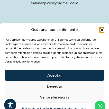
salimarjewelry@gmail.com
Legal
Gestionar consentimiento
Aviso legal
Para ofrecer las mejores experiencias, utilizamos tecnologías como las
Política de privacidad
cookies para almacenar y/o acceder a la información del dispositivo. El
consentimiento de estas tecnologías nos permitirá procesar datos como el
Política de cookies (UE)
comportamiento de navegación o las identificaciones únicas en este sitio. No
consentir o retirar el consentimiento, puede afectar negativamente a ciertas
Política de envíos y devoluciones
características y funciones.
Accesibilidad
Aceptar
Denegar
Ver preferencias
Política de cookies
Política de privacidad
Aviso legal