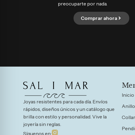
preocuparte por nada.
Comprar ahora
Me
Inicio
Joyas resistentes para cada día. Envíos
Anill
rápidos, diseños únicos y un catálogo que
brilla con estilo y personalidad. Vive la
Colla
joyería sin reglas.
Pendi
Síguenos en: