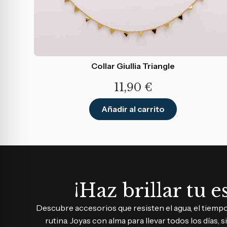
Collar Giullia Triangle
11,90
€
Añadir al carrito
¡Haz brillar tu es
Descubre accesorios que resisten el agua, el tiempo 
rutina. Joyas con alma para llevar todos los días, s