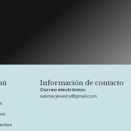
nú
Información de contacto
Correo electrónico:
salimarjewelry@gmail.com
os
res
entes