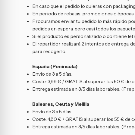
En caso que el pedido lo quieras con packaging
En periodo de rebajas, promociones o épocas de
Procuramos enviar tu pedido lo más rápido posi
pedidos en espera, pero casi todos los paquetes
Si el producto es personalizado o contiene letr
El repartidor realizará 2 intentos de entrega, d
para recogerlo.
España (Península)
Envío de 3 a 5 días.
Coste: 3,99 € / GRATIS al superar los 50 € de 
Entrega estimada en 3/5 días laborables. (Prepa
Baleares, Ceuta y Melilla
Envío de 3 a 5 días
Coste: 4,80 € / GRATIS al superar los 55 € de 
Entrega estimada en 3/5 días laborables. (Prepa