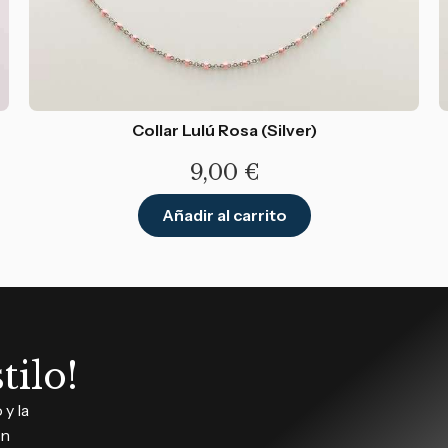
Collar Lulú Rosa (Silver)
9,00
€
Añadir al carrito
tilo!
y la
in