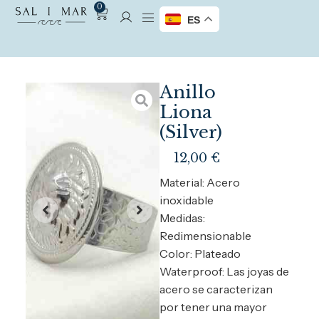
0
ES
Anillo
Liona
(Silver)
12,00
€
Material: Acero
inoxidable
Medidas:
Redimensionable
Color: Plateado
Waterproof: Las joyas de
acero se caracterizan
por tener una mayor