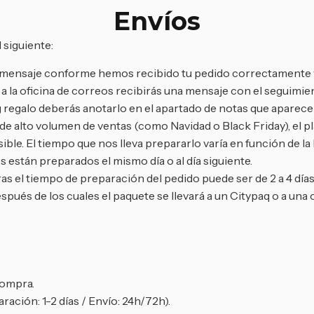
Envíos
 siguiente:
un mensaje conforme hemos recibido tu pedido correctamente 
 la oficina de correos recibirás una mensaje con el seguimien
 regalo deberás anotarlo en el apartado de notas que aparece e
 alto volumen de ventas (como Navidad o Black Friday), el pla
ble. El tiempo que nos lleva prepararlo varía en función de la
 están preparados el mismo día o al día siguiente.
as el tiempo de preparación del pedido puede ser de 2 a 4 días
espués de los cuales el paquete se llevará a un Citypaq o a una 
compra.
ración: 1-2 días / Envío: 24h/72h).