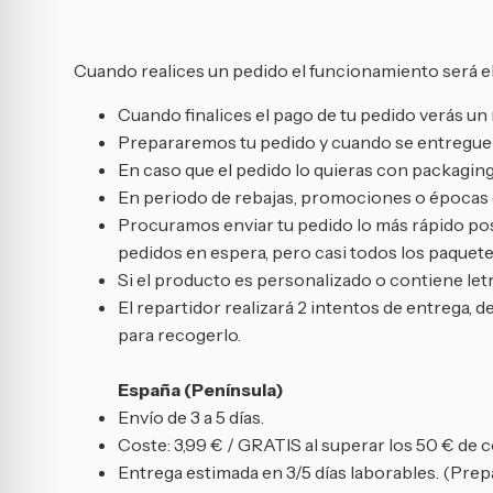
Cuando realices un pedido el funcionamiento será el
Cuando finalices el pago de tu pedido verás 
Prepararemos tu pedido y cuando se entregue a
En caso que el pedido lo quieras con packaging
En periodo de rebajas, promociones o épocas de
Procuramos enviar tu pedido lo más rápido posi
pedidos en espera, pero casi todos los paquetes
Si el producto es personalizado o contiene letr
El repartidor realizará 2 intentos de entrega, d
para recogerlo.
España (Península)
Envío de 3 a 5 días.
Coste: 3,99 € / GRATIS al superar los 50 € de 
Entrega estimada en 3/5 días laborables. (Prepa