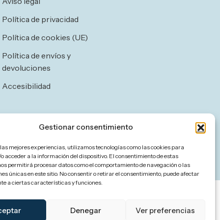
Aviso legal
Política de privacidad
Política de cookies (UE)
Política de envíos y
devoluciones
Accesibilidad
Gestionar consentimiento
 las mejores experiencias, utilizamos tecnologías como las cookies para
o acceder a la información del dispositivo. El consentimiento de estas
nos permitirá procesar datos como el comportamiento de navegación o las
nes únicas en este sitio. No consentir o retirar el consentimiento, puede afectar
e a ciertas características y funciones.
ceptar
Denegar
Ver preferencias