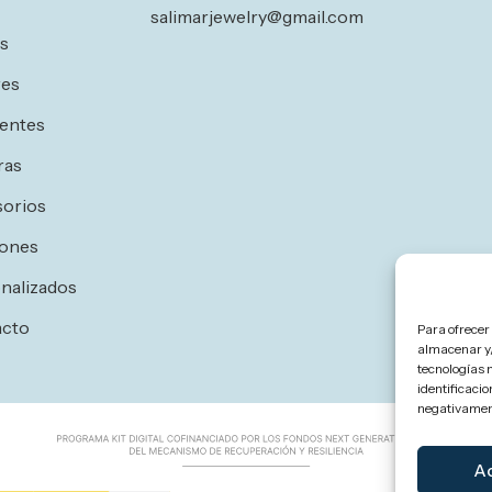
salimarjewelry@gmail.com
os
res
entes
ras
orios
ones
nalizados
acto
Para ofrecer
almacenar y/
tecnologías 
identificacio
negativament
A