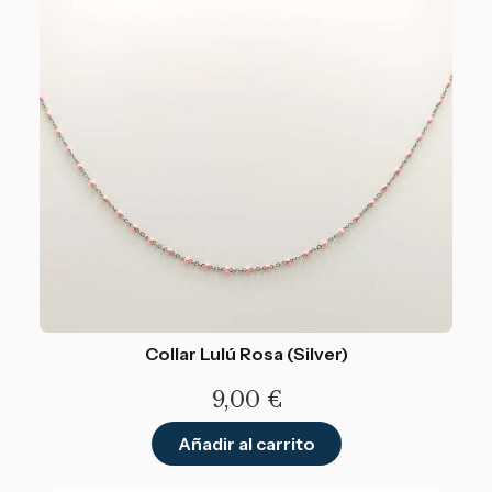
Collar Lulú Rosa (Silver)
9,00
€
Añadir al carrito