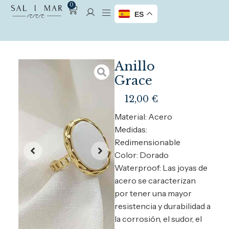
0
ES
Anillo
Grace
12,00
€
Material: Acero
Medidas:
Redimensionable
Color: Dorado
Waterproof: Las joyas de
acero se caracterizan
por tener una mayor
resistencia y durabilidad a
la corrosión, el sudor, el