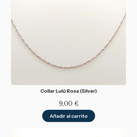
Collar Lulú Rosa (Silver)
9,00
€
Añadir al carrito